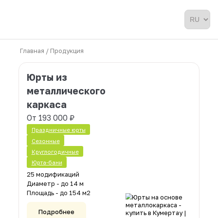
Главная /
Продукция
Юрты из
металлического
каркаса
От 193 000 ₽
Праздничные юрты
Cезонные
Круглогодичные
Юрта-бани
25 модификаций