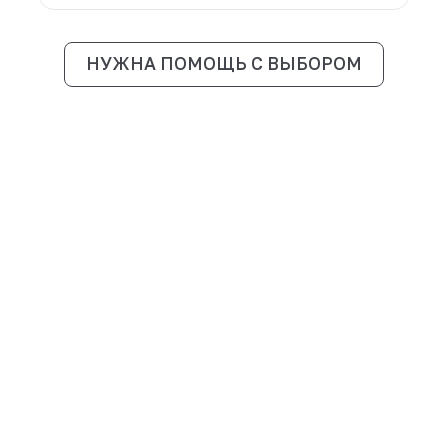
Подробнее
Юрта-бани
От 463 800 ₽
6 позиций
Подробнее
НУЖНА ПОМОЩЬ С ВЫБОРО