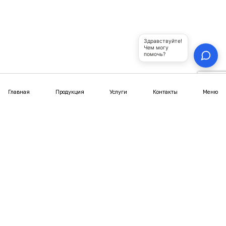
Продукция
Юрты из металлического каркаса
Полуюрты
Шатры
Купольные беседки
Юрта-бани
Покупателям
Статьи
Отзывы
Фотогалерея
Видео
Выгодное предложение