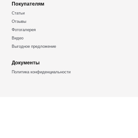
БАШКИРСКИЕ ЮРТЫ
453309, Респ. Башкортостан,
г.Кумертау, ул. Палатникова, 1а
+7 (937) 786-88-86
bashyurt@mail.ru