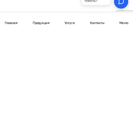
Купольные беседки
Юрта-бани
Покупателям
Статьи
Отзывы
Фотогалерея
Видео
Выгодное предложение
Документы
Политика конфиденциальности