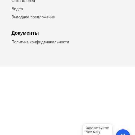
БАШКИРСКИЕ ЮРТЫ
453309, Респ. Башкортостан,
г.Кумертау, ул. Палатникова, 1а
+7 (937) 786-88-86
bashyurt@mail.ru
Продукция
Юрты из металлического каркаса
Полуюрты
Шатры