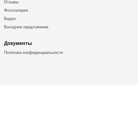
БАШКИРСКИЕ ЮРТЫ
453309, Респ. Башкортостан,
г.Кумертау, ул. Палатникова, 1а
+7 (937) 786-88-86
bashyurt@mail.ru
Продукция
Юрты из металлического каркаса
Полуюрты