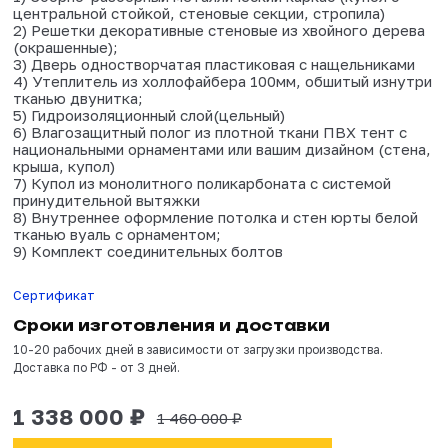
Товар сертифицирован
В комплектацию входит:
1) Сборно-разборный металлический каркас (к
центральной стойкой, стеновые секции, строп
2) Решетки декоративные стеновые из хвойно
(окрашенные);
3) Дверь одностворчатая пластиковая с наще
4) Утеплитель из холлофайбера 100мм, обшит
тканью двунитка;
5) Гидроизоляционный слой(цельный)
6) Влагозащитный полог из плотной ткани ПВХ
национальными орнаментами или вашим дизайн
крыша, купол)
7) Купол из монолитного поликарбоната с сис
принудительной вытяжки
8) Внутреннее оформление потолка и стен юр
тканью вуаль с орнаментом;
9) Комплект соединительных болтов