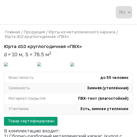
Главная /
Продукция /
Юрты из металлического карка
Юрта d10 круглогодичная «ПВХ»
Юрта d10 круглогодичная «ПВХ»
2
d = 10 м, S = 78.5 м
Вместимость
до 5
Сезонность
Зимняя (ут
Материал покрытия
ПВХ-тент (влаг
Утепление
Есть, зимнее 