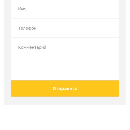
Недавно смотрели
Остались вопросы?
Оставьте заявку и наш менеджер даст Вам
подробную информацию