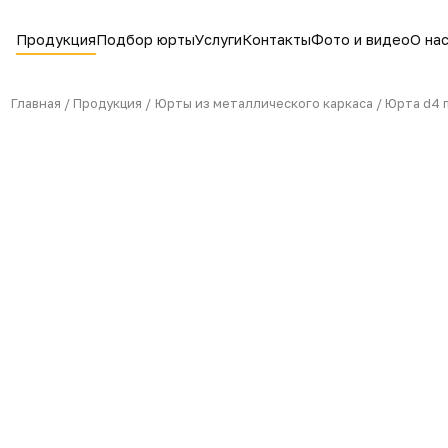
Продукция
Подбор юрты
Услуги
Контакты
Фото 
Главная /
Продукция /
Юрты из металлического карка