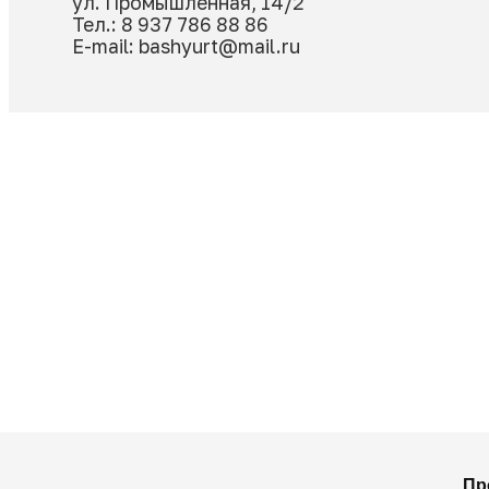
Остались вопросы?
Оставьте заявку и наш менеджер
подробную информацию
Офис
450000, Республика Башкортоста
ул. Промышленная, 14/2
Тел.: 8 937 786 88 86
E-mail: bashyurt@mail.ru