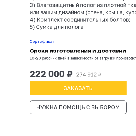
В комплектацию вх
1) Сборно-разборны
2) Дверная белая з
3) Влагозащитный 
или вашим дизайном
4) Комплект соеди
5) Сумка для полог
Сертификат
Сроки изготовле
10-20 рабочих дней в зависи
222 000 ₽
2