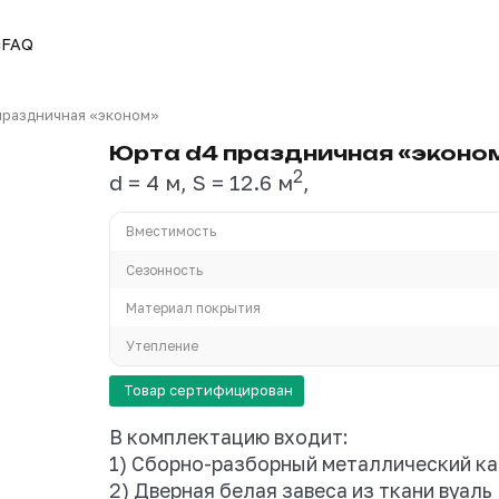
и видео
О нас
FAQ
са /
Юрта d4 праздничная «эконом»
Юрта d4 праз
d = 4 м, S = 12.6 м
Вместимость
Сезонность
Материал покрытия
Утепление
Товар сертифицирован