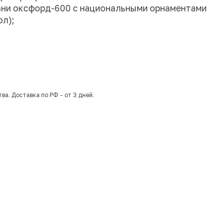
одит:
й металлический каркас (купол, стропил
авеса из ткани вуаль (шторка)
полог из плотной ткани оксфорд-600 с 
 (стена, крыша, купол);
нительных болтов;
а
ния и доставки
мости от загрузки производства. Доставка по РФ - от 3 дне
74 912 ₽