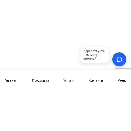
г.Кумертау, ул. Палатникова, 1а
+7 (937) 786-88-86
bashyurt@mail.ru
Продукция
Юрты из металлического каркаса
Полуюрты
Шатры
Купольные беседки
Юрта-бани
Покупателям
Статьи