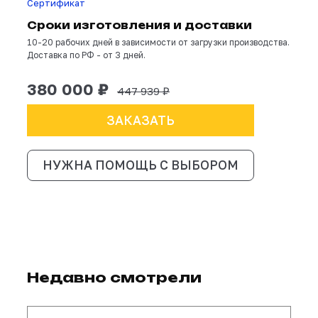
3) Дверь двустворчатая из хвойного дерев
(окрашенная);
4) Влагозащитный полог из плотной ткани
оксфорд-600 с национальными орнаментами
вашим дизайном (стена, крыша, купол);
5) Внутреннее оформление потолка и стен
белой тканью вуаль с орнаментом;
6) Комплект соединительных болтов;
7) Сумка для полога
Сертификат
Сроки изготовления и доставки
10-20 рабочих дней в зависимости от загрузки произ
Доставка по РФ - от 3 дней.
380 000 ₽
447 939 ₽
ЗАКАЗАТЬ