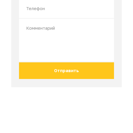
В комплектацию входит:1) Сборно-разборный
металлический каркас (купол,...
380 000 ₽
447 939 ₽
Остались вопросы?
Оставьте заявку и наш менеджер даст 
подробную информацию