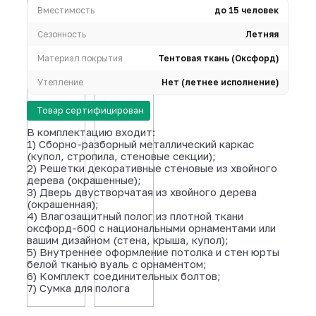
Вместимость
до 15 ч
Сезонность
Л
Материал покрытия
Тентовая ткань (Ок
Утепление
Нет (летнее испол
Товар сертифицирован
В комплектацию входит:
1) Сборно-разборный металлический карка
(купол, стропила, стеновые секции);
2) Решетки декоративные стеновые из хво
дерева (окрашенные);