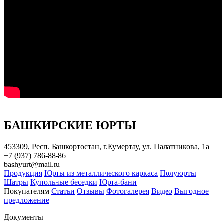
БАШКИРСКИЕ ЮРТЫ
453309, Респ. Башкортостан, г.Кумертау, ул. Палатникова, 1а
+7 (937) 786-88-86
bashyurt@mail.ru
Продукция
Юрты из металлического каркаса
Полуюрты
Шатры
Купольные беседки
Юрта-бани
Покупателям
Статьи
Отзывы
Фотогалерея
Видео
Выгодное
предложение
Документы