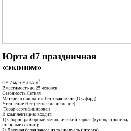
Юрта d7 праздничная
«эконом»
2
d = 7 м, S = 38.5 м
Вместимость
до 25 человек
Сезонность
Летняя
Материал покрытия
Тентовая ткань (Оксфорд)
Утепление
Нет (летнее исполнение)
Товар сертифицирован
В комплектацию входит:
1) Сборно-разборный металлический каркас (купол, стропила,
стеновые секции);
2) Дверная белая завеса из ткани вуаль (шторка)