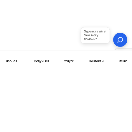
Юрты из металлического каркаса
Полуюрты
Шатры
Купольные беседки
Юрта-бани
Покупателям
Статьи
Отзывы
Фотогалерея
Видео
Выгодное предложение