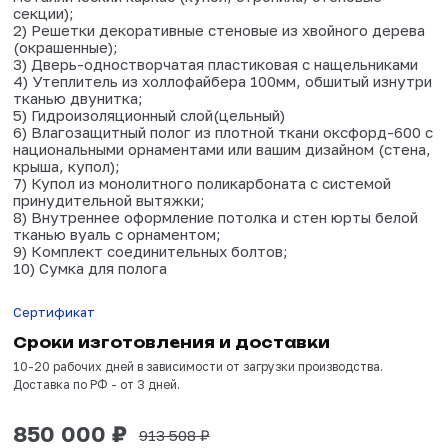
Товар сертифицирован
В комплектацию входит: 1) Сборно-разборный
металлический каркас (купол, стропила, стено
секции);
2) Решетки декоративные стеновые из хвойно
(окрашенные);
3) Дверь-одностворчатая пластиковая с наще
4) Утеплитель из холлофайбера 100мм, обшит
тканью двунитка;
5) Гидроизоляционный слой(цельный)
6) Влагозащитный полог из плотной ткани окс
национальными орнаментами или вашим дизайн
крыша, купол);
7) Купол из монолитного поликарбоната с сис
принудительной вытяжки;
8) Внутреннее оформление потолка и стен юр
тканью вуаль с орнаментом;
9) Комплект соединительных болтов;
10) Сумка для полога