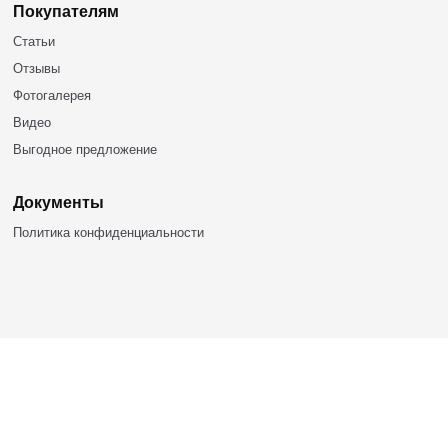
БАШКИРСКИЕ ЮРТЫ
453309, Респ. Башкортостан,
г.Кумертау, ул. Палатникова, 1а
+7 (937) 786-88-86
bashyurt@mail.ru
Продукция