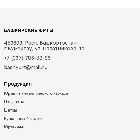
Юрта d7 круглогодичная «ПВХ»
Вперед