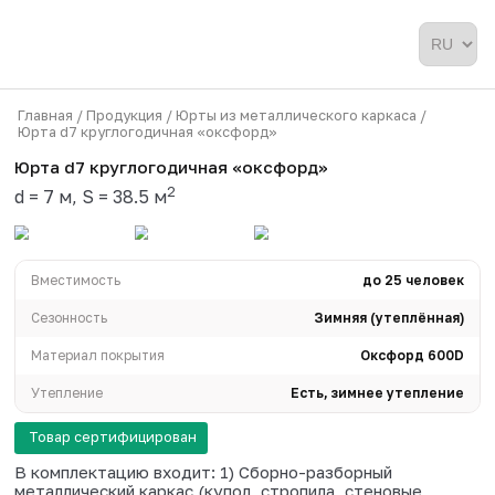
Главная /
Продукция /
Юрты из металлического карка
Юрта d7 круглогодичная «оксфорд»
Юрта d7 круглогодичная «оксфорд»
2
d = 7 м, S = 38.5 м
Вместимость
до 2
Сезонность
Зимняя (ут
Материал покрытия
Оксф
Утепление
Есть, зимнее 