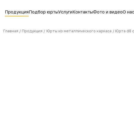
Продукция
Подбор юрты
Услуги
Контакты
Фото 
Главная /
Продукция /
Юрты из металлического карка