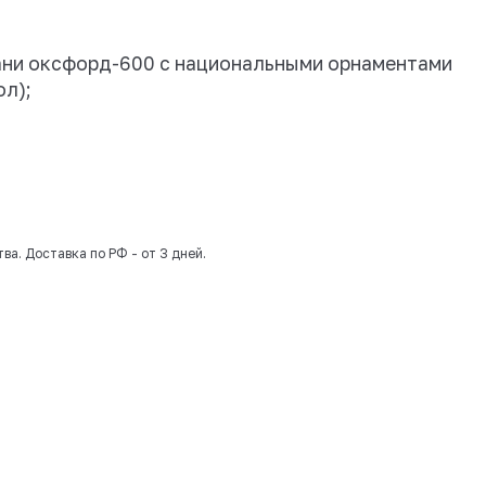
одит:
й металлический каркас (купол, стропил
ая одностворчатая
ный слой(крыша)
полог из плотной ткани оксфорд-600 с 
 (стена, крыша, купол);
нительных болтов;
а
ния и доставки
мости от загрузки производства. Доставка по РФ - от 3 дне