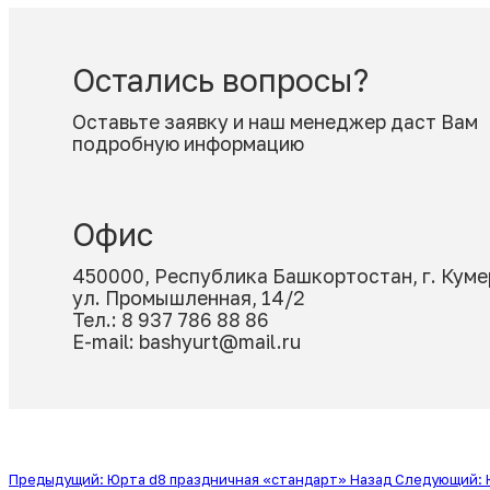
Юрта d8 сезонная «эконом»
d=8 м, S= м2
В комплектацию входит: 1) Сборно-разборный
металлический каркас (купол...
516 500 ₽
574 017 ₽
Остались вопросы?