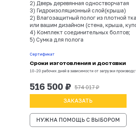
В комплектацию вх
1) Сборно-разборны
2) Дверь деревянн
3) Гидроизоляцион
2) Влагозащитный 
или вашим дизайном
4) Комплект соеди
5) Сумка для полог
Сертификат
Сроки изготовле
10-20 рабочих дней в зависи