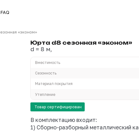
и видео
О нас
FAQ
са /
Юрта d8 сезонная «эконом»
Юрта d8 сезон
d = 8 м,
Вместимость
Сезонность
Материал покрытия
Утепление
Товар сертифицирован