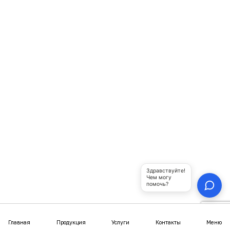
БАШКИРСКИЕ ЮРТЫ
453309, Респ. Башкортостан,
г.Кумертау, ул. Палатникова, 1а