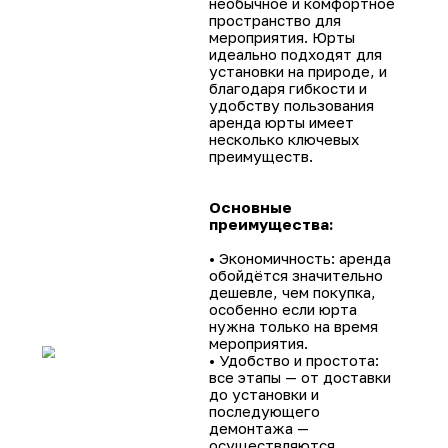
монтаже для обеспечения безопасности..
Доставка и монтаж
Доставка юрты оплачивается отдельно и з
от удаленности места проведения меропри
Наши специалисты доставят юрту в любой 
и обеспечат её профессиональную установ
гарантируя надёжность и устойчивость
конструкции.
Демонтаж и обратная транспорти
По завершении мероприятия юрта будет
аккуратно демонтирована и транспортиров
обратно. Мы позаботимся о том, чтобы ра
и упаковка были выполнены быстро и береж
Преимущества аренды юрт
Аренда юрты позво