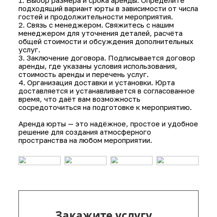
обойдётся значител
дешевле, чем покуп
особенно если юрта
нужна только на вр
мероприятия.
• Удобство и просто
все этапы — от дос
до установки и
последующего
демонтажа —
осуществляются
командой
профессионалов.
• Возможности адап
арендуемая юрта м
быть оформлена в
соответствии с тем
вашего мероприятия
позволяет создать
уникальную атмосф