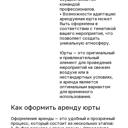
избежать необходи
приобретения и хра
большого сооружени
при этом предостав
возможность созда
необычное и комфо
пространство для
мероприятия. Юрты
идеально подходят 
установки на природ
благодаря гибкости
удобству пользован
аренда юрты имеет
несколько ключевы
преимуществ.
Основные
преимущества:
• Экономичность: а