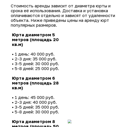
услуг.
3. Организация доставки и установки. Дост
монтаж юрты осуществляются на месте
проведения мероприятия в согласованные с
при необходимости — с оформлением
страхования.
Такой подход позволяет сделать аренду 
простым и удобным процессом для заказчи
Стоимость аренды юрт
Стоимость аренды зависит от диаметра юр
срока её использования. Доставка и устано
оплачиваются отдельно и зависят от удале
объекта. Ниже приведены цены на аренду
популярных размеров.
Юрта диаметром 5
метров (площадь 20
кв.м)