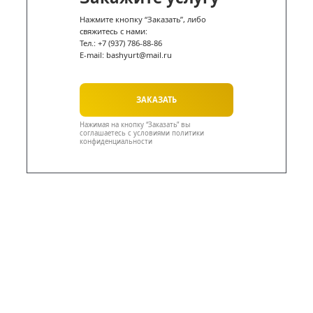
Юрты — это оригин
и привлекательный
элемент для провед
мероприятий на св
воздухе или в
нестандартных усло
и аренда является
оптимальным вариа
для временного
использования.
Как оформить аренду юрты
Оформление аренды — это удобный и проз
процесс, который состоит из нескольких э
1. Выбор размера и срока аренды. Определ
подходящий вариант юрты в зависимости о
гостей и продолжительности мероприятия.
2. Связь с менеджером. Свяжитесь с наши
менеджером для уточнения деталей, расч
общей стоимости и обсуждения дополните