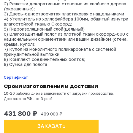
Товар сертифицирован
В комплектацию входит:
1) Сборно-разборный металлический каркас (к
стропила, стеновые секции);
2) Решетки декоративные стеновые из хвойно
(окрашенные);
3) Дверь-одностворчатая пластиковая с наще
4) Утеплитель из холлофайбера 100мм, обшит
влагостойкой тканью Оксфорд;
5) Гидроизоляционный слой(цельный)
6) Влагозащитный полог из плотной ткани окс
национальными орнаментами или вашим дизайн
крыша, купол);
7) Купол из монолитного поликарбоната с сис
принудительной вытяжки
8) Комплект соединительных болтов;
9) Сумка для полога
Сертификат