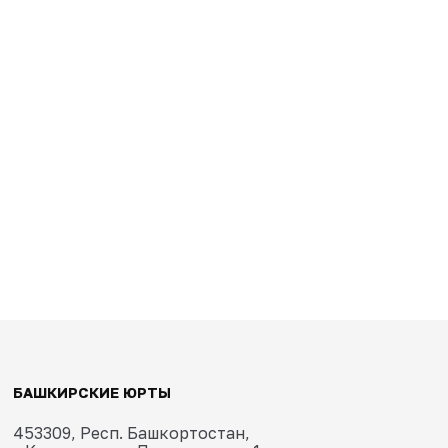
Отправить
Следующий: Юрта d4 юрта-баня «ПВХ»
Вперед