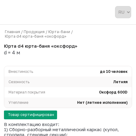
Главная /
Продукция /
Юрта-бани /
Юрта d4 юрта-баня «оксфорд»
Юрта d4 юрта-баня «оксфорд»
d = 4 м
Вместимость
до 1
Сезонность
Материал покрытия
Оксф
Утепление
Нет (летнее ис