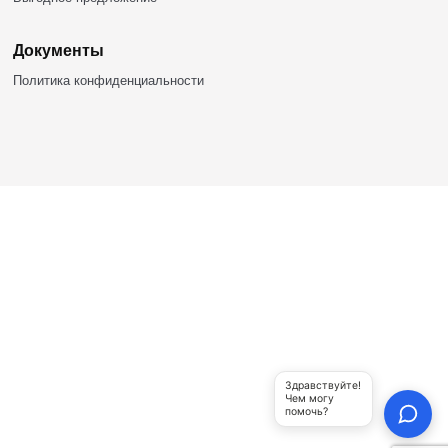
БАШКИРСКИЕ ЮРТЫ
453309, Респ. Башкортостан,
г.Кумертау, ул. Палатникова, 1а
+7 (937) 786-88-86
bashyurt@mail.ru
Продукция
Юрты из металлического каркаса
Полуюрты
Шатры
Купольные беседки
Юрта-бани