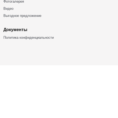
БАШКИРСКИЕ ЮРТЫ
453309, Респ. Башкортостан,
г.Кумертау, ул. Палатникова, 1а
+7 (937) 786-88-86
bashyurt@mail.ru
Продукция