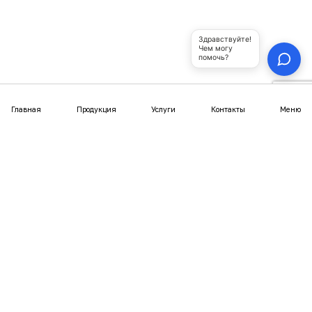
Юрты из металлического каркаса
Полуюрты
Шатры
Купольные беседки
Юрта-бани
Покупателям
Статьи
Отзывы
Фотогалерея
Видео
Выгодное предложение