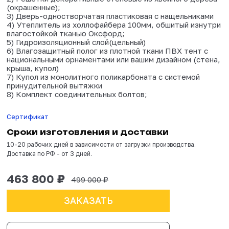
Товар сертифицирован
В комплектацию входит:
1) Сборно-разборный металлический каркас (к
стропила, стеновые секции, стропила);
2) Решетки декоративные стеновые из хвойно
(окрашенные);
3) Дверь-одностворчатая пластиковая с наще
4) Утеплитель из холлофайбера 100мм, обшит
влагостойкой тканью Оксфорд;
5) Гидроизоляционный слой(цельный)
6) Влагозащитный полог из плотной ткани ПВХ
национальными орнаментами или вашим дизайн
крыша, купол)
7) Купол из монолитного поликарбоната с сис
принудительной вытяжки
8) Комплект соединительных болтов;
Сертификат
Сроки изготовления и доставки