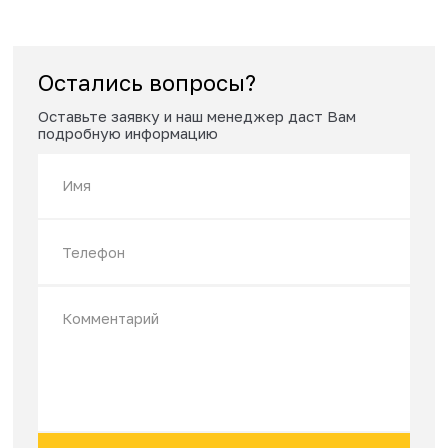
Юрта d4 юрта-баня «ПВХ»
d=4 м
В комплектацию входит: 1) Сборно-разборный метал
каркас (купол...
463 800 ₽
499 000 ₽
Остались вопросы?