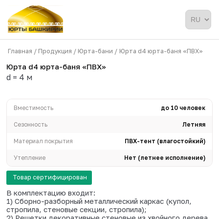
Главная /
Продукция /
Юрта-бани /
Юрта d4 юрта-ба
Юрта d4 юрта-баня «ПВХ»
d = 4 м
Вместимость
до 1
Сезонность
Материал покрытия
ПВХ-тент (влаг
Утепление
Нет (летнее ис